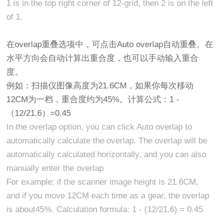
1 is in the top right corner of 12-grid, then 2 is on the left
of 1.
在overlap重叠选项中，可点击Auto overlap自动重叠。在
水平方向会自动计算出重合度，也可以手动输入重合
度。
例如：扫描仪图像高度为21.6CM，如果你每次移动
12CM为一档，重合度约为45%。计算公式：1 -
（12/21.6）=0.45
In the overlap option, you can click Auto overlap to
automatically calculate the overlap. The overlap will be
automatically calculated horizontally, and you can also
manually enter the overlap
For example: if the scanner image height is 21.6CM,
and if you move 12CM each time as a gear, the overlap
is about45%. Calculation formula: 1 - (12/21.6) = 0.45